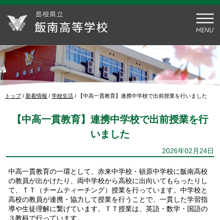
このページの本文へ
現
トップ
/
新着情報
/
学校生活
/
【中高一貫教育】連携中学校で出前授業を行いました
在
の
【中高一貫教育】連携中学校で出前授業を行
位
置：
いました
2026年02月24日
中高一貫教育の一環として、赤来中学校・頓原中学校に飯南高校
の教員が出かけたり、両中学校から高校に出向いてもらったりし
て、ＴＴ（チームティーチング）授業を行っています。中学校と
高校の教員が連携・協力して授業を行うことで、一貫した学習指
導や生徒理解に繋げています。ＴＴ授業は、英語・数学・国語の
３教科で行っています。