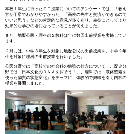
本校１年生に行ったＴＴ授業についてのアンケートでは、「教え
方が丁寧でわかりやすかった」「高校の先生と交流ができるので
いいと思う」などの肯定的な意見が多くあり、生徒にとってより
効果的な学びの場になっていることが伺えました。
また、地歴公民・理科の２教科は年に数回出前授業を実施してい
ます。
２月には、中学３年生を対象に地歴公民の出前授業を、中学２年
生を対象に理科の出前授業を行いました。
公民分野では「高校での社会科の勉強の仕方について」、歴史分
野では「日本文化のＤＮＡを探そう！」、理科では「液体窒素を
使った物質の状態変化」をテーマに、体験的で興味を引く内容の
授業を展開しました。