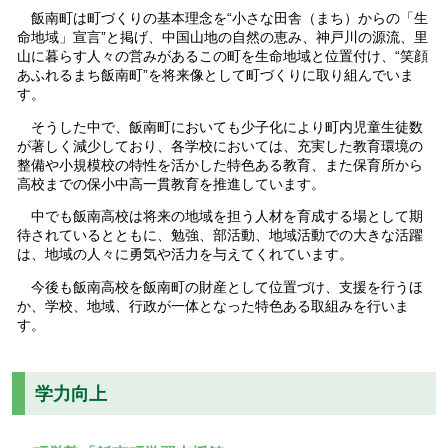
飯南町は町づくりの基本理念を“小さな田舎（まち）からの「生
命地域」宣言”と掲げ、中国山地の自然の恵み、神戸川の源流、里
山に暮らす人々の営みがあるこの町を生命地域と位置付け、“笑顔
あふれるまち飯南町”を将来像として町づくりに取り組んでいま
す。
そうした中で、飯南町においても少子化により町内児童生徒数
が著しく減少しており、各学校においては、充実した教育環境の
整備や小規模校の特性を活かした特色ある教育、また保育所から
高校までの保小中高一貫教育を推進しています。
中でも飯南高校は将来の地域を担う人材を育成する場として期
待されているとともに、勉強、部活動、地域活動での大きな活躍
は、地域の人々に勇気や活力を与えてくれています。
今後も飯南高校を飯南町の財産として位置づけ、支援を行うほ
か、学校、地域、行政が一体となった特色ある取組みを行いま
す。
学力向上