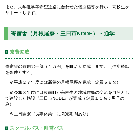
また、大学進学等希望進路に合わせた個別指導を行い、高校生を
サポートします。
寄宿舎（月根尾寮・三日市NODE）
・通学
寮費助成
寄宿舎の費用の一部（１万円）を町より助成します。（住所移転
を条件とする）
※平成２７年度には新築の月根尾寮が完成（定員５６名）
※令和８年度には飯南町が高校生と地域住民の交流を目的とし
て建設した施設『三日市NODE』が完成（定員１６名：男子の
み）
※土日開寮（長期休業中に閉寮期間あり）
スクールバス・町営バス