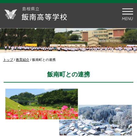
このページの本文へ
現
トップ
/
教育紹介
/
飯南町との連携
在
の
飯南町との連携
位
置：