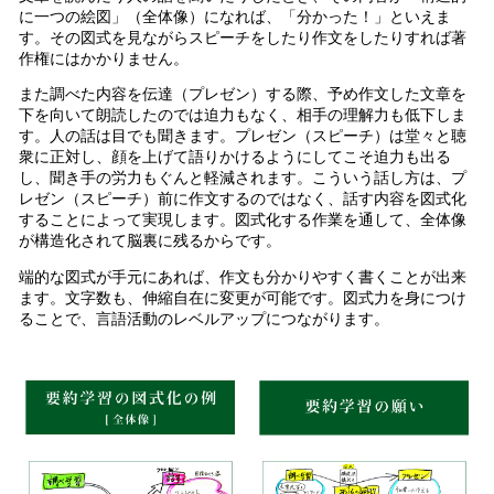
に一つの絵図」（全体像）になれば、「分かった！」といえま
す。その図式を見ながらスピーチをしたり作文をしたりすれば著
作権にはかかりません。
また調べた内容を伝達（プレゼン）する際、予め作文した文章を
下を向いて朗読したのでは迫力もなく、相手の理解力も低下しま
す。人の話は目でも聞きます。プレゼン（スピーチ）は堂々と聴
衆に正対し、顔を上げて語りかけるようにしてこそ迫力も出る
し、聞き手の労力もぐんと軽減されます。こういう話し方は、プ
レゼン（スピーチ）前に作文するのではなく、話す内容を図式化
することによって実現します。図式化する作業を通して、全体像
が構造化されて脳裏に残るからです。
端的な図式が手元にあれば、作文も分かりやすく書くことが出来
ます。文字数も、伸縮自在に変更が可能です。図式力を身につけ
ることで、言語活動のレベルアップにつながります。