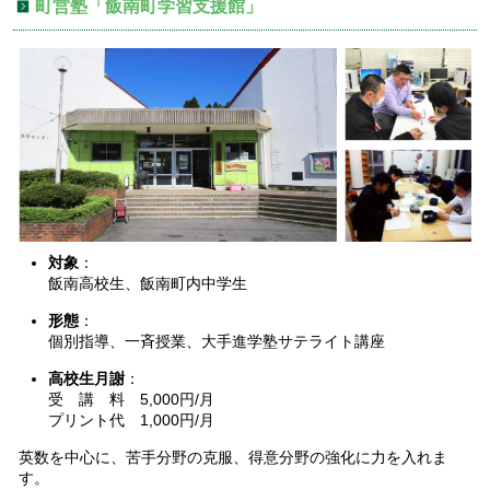
町営塾「飯南町学習支援館」
対象
：
飯南高校生、飯南町内中学生
形態
：
個別指導、一斉授業、大手進学塾サテライト講座
高校生月謝
：
受 講 料 5,000円/月
プリント代 1,000円/月
英数を中心に、苦手分野の克服、得意分野の強化に力を入れま
す。