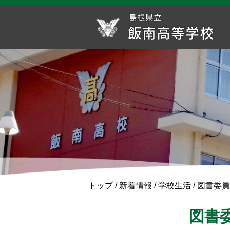
このページの本文へ
現
トップ
/
新着情報
/
学校生活
/
図書委員
在
の
図書
位