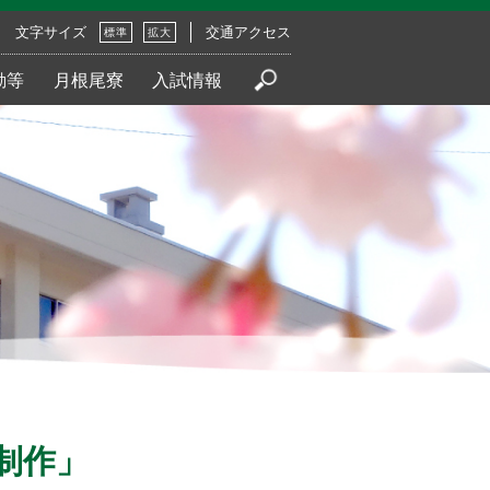
文字サイズ
交通アクセス
標準
拡大
動等
月根尾寮
入試情報
制作」