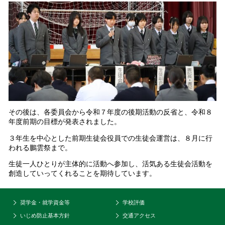
その後は、各委員会から令和７年度の後期活動の反省と、令和８
年度前期の目標が発表されました。
３年生を中心とした前期生徒会役員での生徒会運営は、８月に行
われる鵬雲祭まで。
生徒一人ひとりが主体的に活動へ参加し、活気ある生徒会活動を
創造していってくれることを期待しています。
奨学金・就学資金等
学校評価
いじめ防止基本方針
交通アクセス