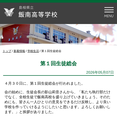
このページの本文へ
現
トップ
/
新着情報
/
学校生活
/
第１回生徒総会
在
の
第１回生徒総会
位
置：
2026年05月07日
４月３０日に、第１回生徒総会が行われました。
会の始めに、生徒会長の影山莉音さんから、「私たち執行部だけ
でなく、全校生徒で飯南高校を盛り上げていきましょう。そのた
めにも、皆さん一人ひとりの意見をできるだけ反映し、より良い
学校を作っていけるようにしたいと思います。よろしくお願いし
ます。」と挨拶がありました。