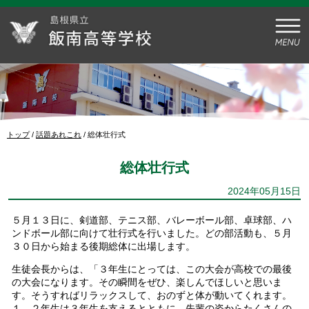
このページの本文へ
現
トップ
/
話題あれこれ
/
総体壮行式
在
の
総体壮行式
位
置：
2024年05月15日
５月１３日に、剣道部、テニス部、バレーボール部、卓球部、ハ
ンドボール部に向けて壮行式を行いました。どの部活動も、５月
３０日から始まる後期総体に出場します。
生徒会長からは、「３年生にとっては、この大会が高校での最後
の大会になります。その瞬間をぜひ、楽しんでほしいと思いま
す。そうすればリラックスして、おのずと体が動いてくれます。
１、２年生は３年生を支えるとともに、先輩の姿からたくさんの