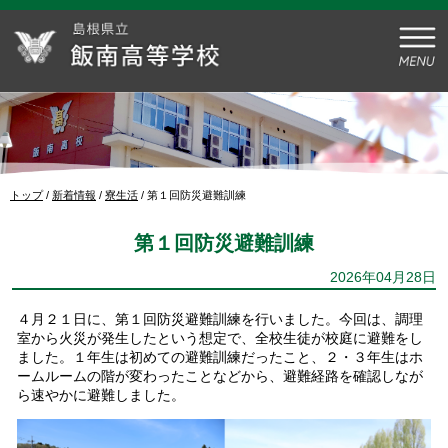
このページの本文へ
現
トップ
/
新着情報
/
寮生活
/
第１回防災避難訓練
在
の
第１回防災避難訓練
位
置：
2026年04月28日
４月２１日に、第１回防災避難訓練を行いました。今回は、調理
室から火災が発生したという想定で、全校生徒が校庭に避難をし
ました。１年生は初めての避難訓練だったこと、２・３年生はホ
ームルームの階が変わったことなどから、避難経路を確認しなが
ら速やかに避難しました。