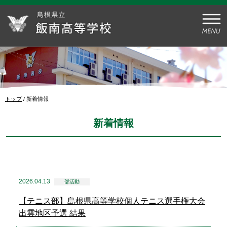
このページの本文へ
現
トップ
/
新着情報
在
の
新着情報
位
置：
2026.04.13
部活動
【テニス部】島根県高等学校個人テニス選手権大会
出雲地区予選 結果