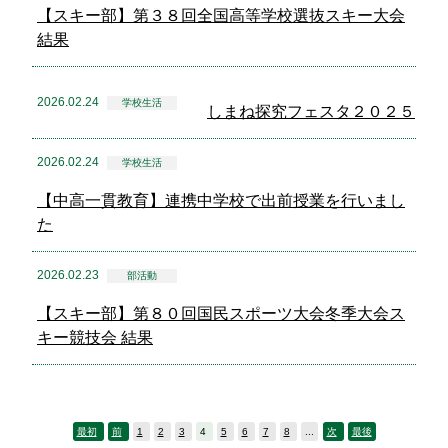
【スキー部】第３８回全国高等学校選抜スキー大会
結果
2026.02.24
学校生活
しまね探究フェスタ２０２５
2026.02.24
学校生活
【中高一貫教育】連携中学校で出前授業を行いまし
た
2026.02.23
部活動
【スキー部】第８０回国民スポーツ大会冬季大会ス
キー競技会 結果
最初
前
1
2
3
4
5
6
7
8
...
次
最後