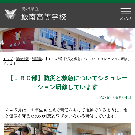
このページの本文へ
現
トップ
/
新着情報
/
部活動
/
【ＪＲＣ部】防災と救急についてシミュレーション研修し
在
ています
の
位
【ＪＲＣ部】防災と救急についてシミュレー
置：
ション研修しています
2026年06月04日
４～５月は、１年生も地域で責任をもって活動できるように、命
と健康を守るための知恵とワザをいろいろ研修しています。