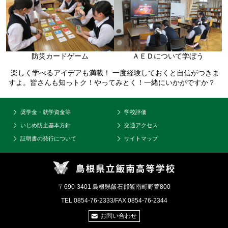
防災カードゲーム
ＡＥＤについて学ぼう
楽しく学べるアイデアも満載！ 一度経験しておくと自信がつきま
すよ。皆さんも知っトク！やってみとく！一緒にいかがですか？
奨学金・就学資金等
学校評価
いじめ防止基本方針
交通アクセス
証明書の発行について
サイトマップ
〒690-3401 島根県飯石郡飯南町野萱800
TEL 0854-76-2333/FAX 0854-76-2344
お問い合わせ