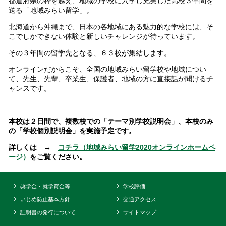
都道府県の枠を越え、地域の学校に入学し充実した高校３年間を
送る「地域みらい留学」。
北海道から沖縄まで、日本の各地域にある魅力的な学校には、そ
こでしかできない体験と新しいチャレンジが待っています。
その３年間の留学先となる、６３校が集結します。
オンラインだからこそ、全国の地域みらい留学校や地域につい
て、先生、先輩、卒業生、保護者、地域の方に直接話が聞けるチ
ャンスです。
本校は２日間で、複数校での「テーマ別学校説明会」、本校のみ
の「学校個別説明会」を実施予定です。
詳しくは →
コチラ（地域みらい留学2020オンラインホームペ
ージ）
をご覧ください。
奨学金・就学資金等
学校評価
いじめ防止基本方針
交通アクセス
証明書の発行について
サイトマップ