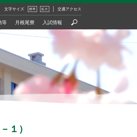
文字サイズ
交通アクセス
標準
拡大
動等
月根尾寮
入試情報
３－１）