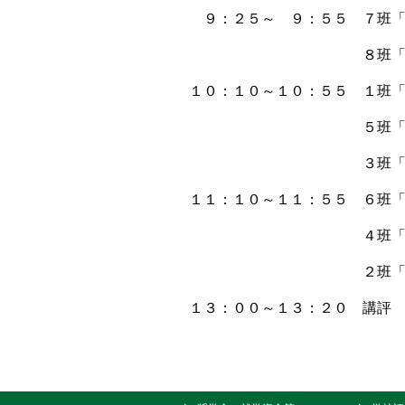
９：２５～ ９：５５ ７班「飯
８班「琴引フォレスト
１０：１０～１０：５５ １班「保
５班「トマトのロス
３班「飯南町の森林
１１：１０～１１：５５ ６班「
４班「特産品を使って
２班「食と健康
１３：００～１３：２０ 講評