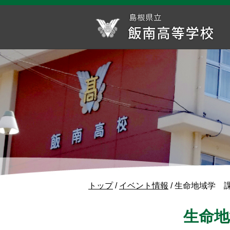
このページの本文へ
現
トップ
/
イベント情報
/
生命地域学 
在
の
生命地
位