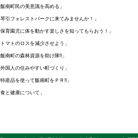
南町民の美意識を高める」
パークに来てみませんか！」
育園児に体を動かす楽しさを知ってもらおう！」
を減少させよう」
資源を助け隊!!」
外国人の住みやすい町づくり」
飯南町をＰＲ!!」
について」