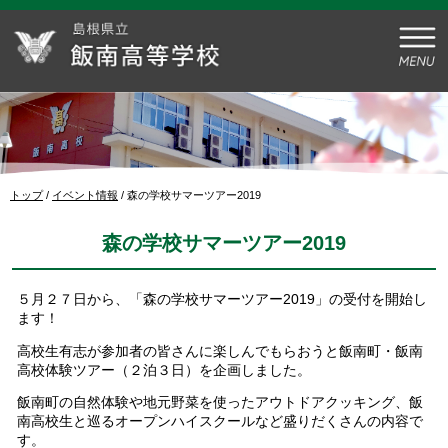
このページの本文へ
現
トップ
/
イベント情報
/
森の学校サマーツアー2019
在
の
森の学校サマーツアー2019
位
置：
５月２７日から、「森の学校サマーツアー2019」の受付を開始し
ます！
高校生有志が参加者の皆さんに楽しんでもらおうと飯南町・飯南
高校体験ツアー（２泊３日）を企画しました。
飯南町の自然体験や地元野菜を使ったアウトドアクッキング、飯
南高校生と巡るオープンハイスクールなど盛りだくさんの内容で
す。