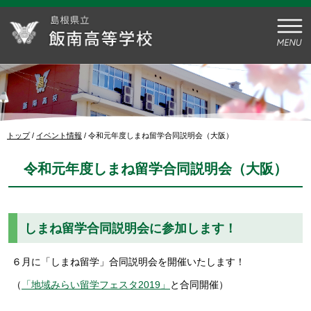
このページの本文へ
現
トップ
/
イベント情報
/
令和元年度しまね留学合同説明会（大阪）
在
の
令和元年度しまね留学合同説明会（大阪）
位
置：
しまね留学合同説明会に参加します！
６月に「しまね留学」合同説明会を開催いたします！
（
「地域みらい留学フェスタ2019」
と合同開催）