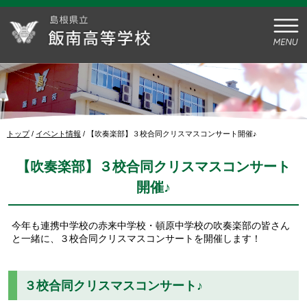
このページの本文へ
現
トップ
/
イベント情報
/
【吹奏楽部】３校合同クリスマスコンサート開催♪
在
の
【吹奏楽部】３校合同クリスマスコンサート
位
置：
開催♪
今年も連携中学校の赤来中学校・頓原中学校の吹奏楽部の皆さん
と一緒に、３校合同クリスマスコンサートを開催します！
３校合同クリスマスコンサート♪