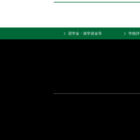
置：
奨学金・就学資金等
学校評