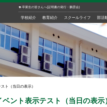
卒業生の皆さんへ(証明書の発行・鵬雲会)
学校紹介
教育紹介
スクールライフ
部活
テスト（当日の表示）
イベント表示テスト（当日の表示