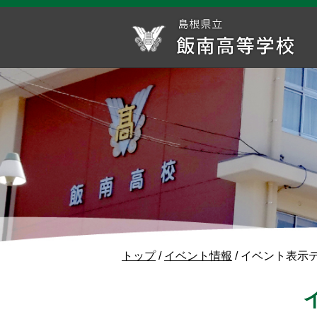
このページの本文へ
現
トップ
/
イベント情報
/
イベント表示
在
の
位