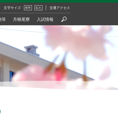
文字サイズ
交通アクセス
標準
拡大
動等
月根尾寮
入試情報
）