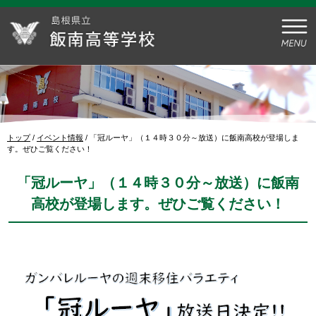
このページの本文へ
現
トップ
/
イベント情報
/
「冠ルーヤ」（１４時３０分～放送）に飯南高校が登場しま
在
す。ぜひご覧ください！
の
位
「冠ルーヤ」（１４時３０分～放送）に飯南
置：
高校が登場します。ぜひご覧ください！