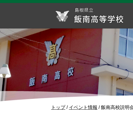
このページの本文へ
現
トップ
/
イベント情報
/
飯南高校説明
在
の
位