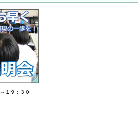
０～１９：３０