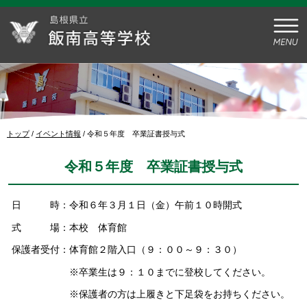
このページの本文へ
現
トップ
/
イベント情報
/
令和５年度 卒業証書授与式
在
の
令和５年度 卒業証書授与式
位
置：
日 時：令和６年３月１日（金）午前１０時開式
式 場：本校 体育館
保護者受付：体育館２階入口（９：００～９：３０）
※卒業生は９：１０までに登校してください。
※保護者の方は上履きと下足袋をお持ちください。