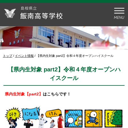
このページの本文へ
現
トップ
/
イベント情報
/
【県内生対象 part2】令和４年度オープンハイスクール
在
の
【県内生対象 part2】令和４年度オープンハ
位
置：
イスクール
県内生対象【part2】
はこちらです！