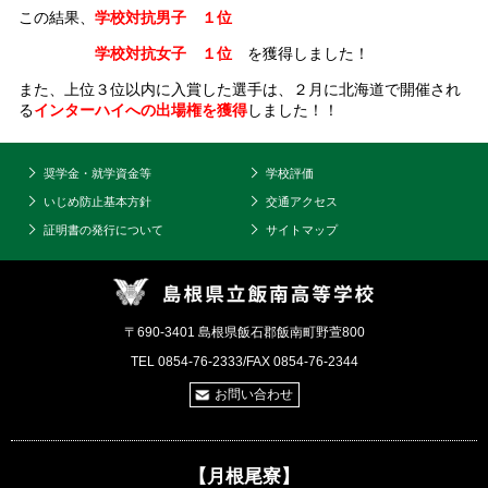
この結果、
学校対抗男子 １位
学校対抗女子 １位
を獲得しました！
また、上位３位以内に入賞した選手は、２月に北海道で開催され
る
インターハイへの出場権を獲得
しました！！
奨学金・就学資金等
学校評価
いじめ防止基本方針
交通アクセス
証明書の発行について
サイトマップ
〒690-3401 島根県飯石郡飯南町野萱800
TEL 0854-76-2333/FAX 0854-76-2344
お問い合わせ
【月根尾寮】