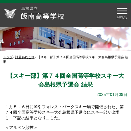
このページの本文へ
現
トップ
/
話題あれこれ
/
【スキー部】第７４回全国高等学校スキー大会島根県予選会 結
在
果
の
位
【スキー部】第７４回全国高等学校スキー大
置：
会島根県予選会 結果
2025年01月09日
１月５～６日に琴引フォレストパークスキー場で開催された、第
７４回全国高等学校スキー大会島根県予選会にスキー部が出場
し、下記の結果となりました。
＜アルペン競技＞