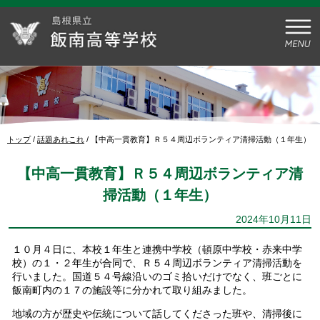
このページの本文へ
現
トップ
/
話題あれこれ
/
【中高一貫教育】Ｒ５４周辺ボランティア清掃活動（１年生）
在
の
【中高一貫教育】Ｒ５４周辺ボランティア清
位
置：
掃活動（１年生）
2024年10月11日
１０月４日に、本校１年生と連携中学校（頓原中学校・赤来中学
校）の１・２年生が合同で、Ｒ５４周辺ボランティア清掃活動を
行いました。国道５４号線沿いのゴミ拾いだけでなく、班ごとに
飯南町内の１７の施設等に分かれて取り組みました。
地域の方が歴史や伝統について話してくださった班や、清掃後に