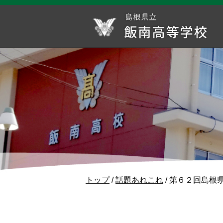
このページの本文へ
現
トップ
/
話題あれこれ
/
第６２回島根県
在
の
位