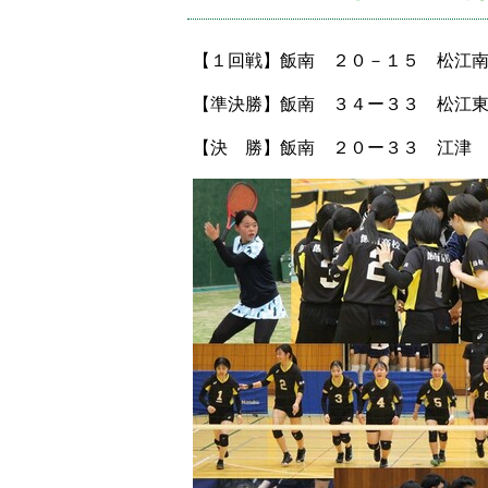
【１回戦】飯南 ２０－１５ 松江
【準決勝】飯南 ３４ー３３ 松江
【決 勝】飯南 ２０ー３３ 