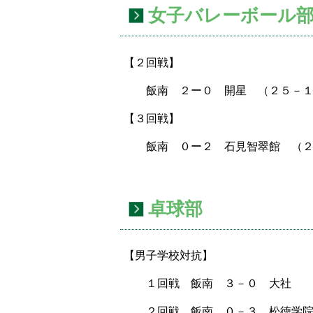
女子バレーボール
【２回戦】
飯南 ２ー０ 開星 （２５－１
【３回戦】
飯南 ０ー２ 石見智翠館 （２
卓球部
【男子学校対抗】
１回戦 飯南 ３－０ 大社
２回戦 飯南 ０－３ 松徳学