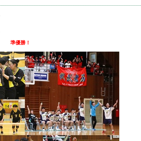
南
東
江津
準優勝！