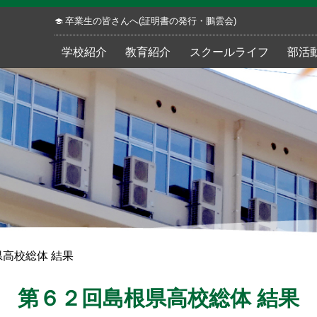
卒業生の皆さんへ(証明書の発行・鵬雲会)
学校紹介
教育紹介
スクールライフ
部活
高校総体 結果
第６２回島根県高校総体 結果