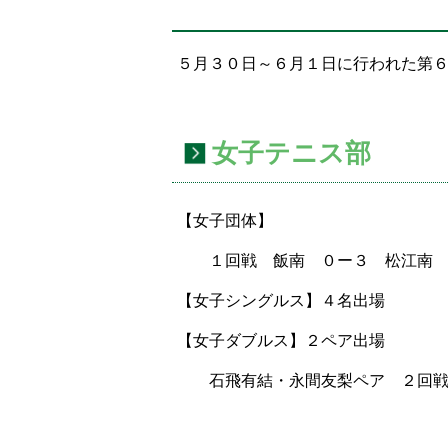
置：
５月３０日～６月１日に行われた第
女子テニス部
【女子団体】
１回戦 飯南 ０ー３ 松江南
【女子シングルス】４名出場
【女子ダブルス】２ペア出場
石飛有結・永間友梨ペア ２回