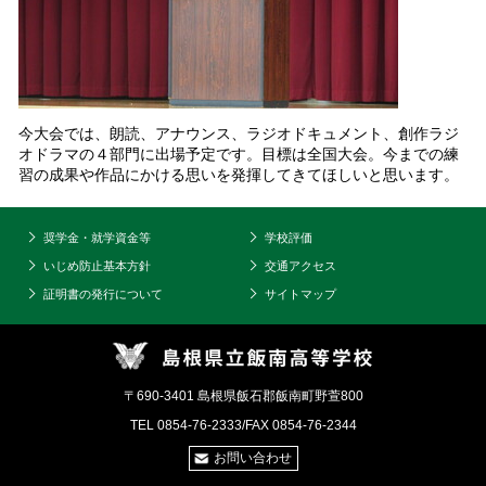
今大会では、朗読、アナウンス、ラジオドキュメント、創作ラジ
オドラマの４部門に出場予定です。目標は全国大会。今までの練
習の成果や作品にかける思いを発揮してきてほしいと思います。
奨学金・就学資金等
学校評価
いじめ防止基本方針
交通アクセス
証明書の発行について
サイトマップ
〒690-3401 島根県飯石郡飯南町野萱800
TEL 0854-76-2333/FAX 0854-76-2344
お問い合わせ