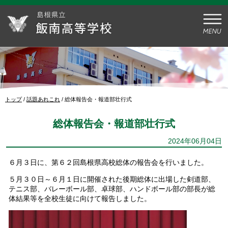
このページの本文へ
現
トップ
/
話題あれこれ
/
総体報告会・報道部壮行式
在
の
総体報告会・報道部壮行式
位
置：
2024年06月04日
６月３日に、第６２回島根県高校総体の報告会を行いました。
５月３０日～６月１日に開催された後期総体に出場した剣道部、
テニス部、バレーボール部、卓球部、ハンドボール部の部長が総
体結果等を全校生徒に向けて報告しました。