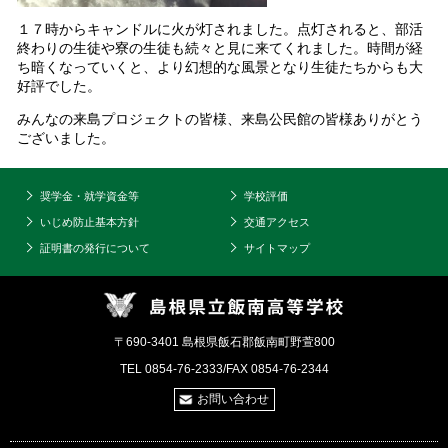
１７時からキャンドルに火が灯されました。点灯されると、部活
終わりの生徒や寮の生徒も続々と見に来てくれました。時間が経
ち暗くなっていくと、より幻想的な風景となり生徒たちからも大
好評でした。
みんなの来島プロジェクトの皆様、来島公民館の皆様ありがとう
ございました。
奨学金・就学資金等
学校評価
いじめ防止基本方針
交通アクセス
証明書の発行について
サイトマップ
〒690-3401 島根県飯石郡飯南町野萱800
TEL 0854-76-2333/FAX 0854-76-2344
お問い合わせ