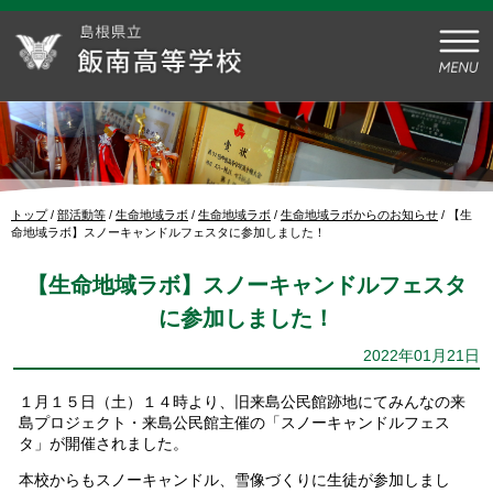
このページの本文へ
現
トップ
/
部活動等
/
生命地域ラボ
/
生命地域ラボ
/
生命地域ラボからのお知らせ
/
【生
在
命地域ラボ】スノーキャンドルフェスタに参加しました！
の
位
【生命地域ラボ】スノーキャンドルフェスタ
置：
に参加しました！
2022年01月21日
１月１５日（土）１４時より、旧来島公民館跡地にてみんなの来
島プロジェクト・来島公民館主催の「スノーキャンドルフェス
タ」が開催されました。
本校からもスノーキャンドル、雪像づくりに生徒が参加しまし