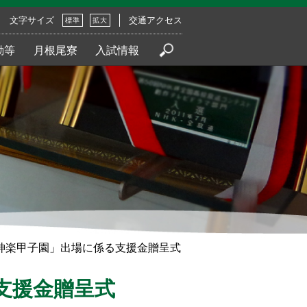
文字サイズ
交通アクセス
標準
拡大
動等
月根尾寮
入試情報
神楽甲子園」出場に係る支援金贈呈式
支援金贈呈式