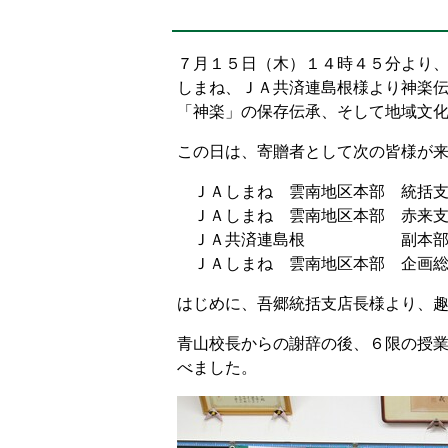
置：
７月１５日（木）１４時４５分より
しまね、ＪＡ共済連島根様より神楽
「神楽」の保存伝承、そして地域文
この日は、寄贈者として次の皆様が
ＪＡしまね 雲南地区本部
ＪＡしまね 雲南地区本部 赤
ＪＡ共済連島根 副
ＪＡしまね 雲南地区本部 企画
はじめに、吾郷統括支店長様より、
青山校長からの謝辞の後、６限の授
べました。