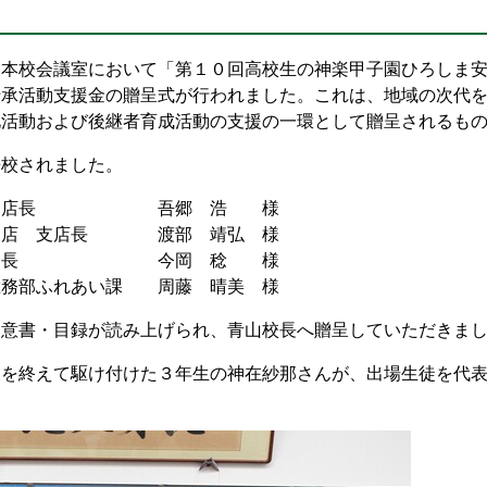
、本校会議室において「第１０回高校生の神楽甲子園ひろしま
伝承活動支援金の贈呈式が行われました。これは、地域の次代
化活動および後継者育成活動の支援の一環として贈呈されるも
来校されました。
 統括支店長 吾郷 浩 様
来支店 支店長 渡部 靖弘 様
本部長 今岡 稔 様
総務部ふれあい課 周藤 晴美 様
趣意書・目録が読み上げられ、青山校長へ贈呈していただきま
業を終えて駆け付けた３年生の神在紗那さんが、出場生徒を代