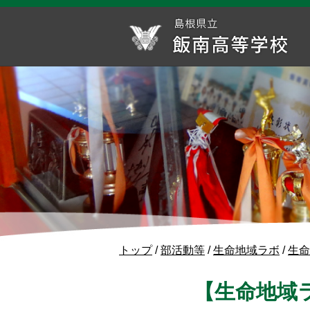
このページの本文へ
現
トップ
/
部活動等
/
生命地域ラボ
/
生命
在
の
【生命地域
位