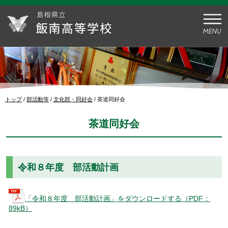
このページの本文へ
現
トップ
/
部活動等
/
文化部・同好会
/
茶道同好会
在
の
茶道同好会
位
置：
令和８年度 部活動計画
「令和８年度 部活動計画」をダウンロードする（PDF：
89kB）