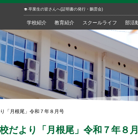
卒業生の皆さんへ(証明書の発行・鵬雲会)
学校紹介
教育紹介
スクールライフ
部活
り「月根尾」令和７年８月号
校だより「月根尾」令和７年８