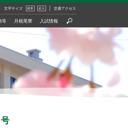
文字サイズ
交通アクセス
標準
拡大
動等
月根尾寮
入試情報
月号