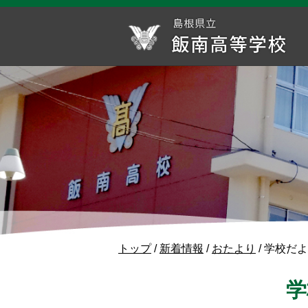
このページの本文へ
現
トップ
/
新着情報
/
おたより
/
学校だよ
在
の
学
位