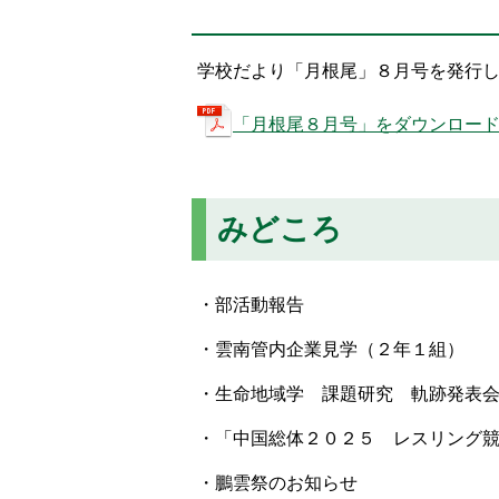
置：
学校だより「月根尾」８月号を発行
「月根尾８月号」をダウンロードす
みどころ
・部活動報告
・雲南管内企業見学（２年１組）
・生命地域学 課題研究 軌跡発表
・「中国総体２０２５ レスリング
・鵬雲祭のお知らせ