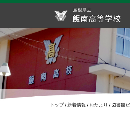
このページの本文へ
現
トップ
/
新着情報
/
おたより
/
図書館だ
在
の
位