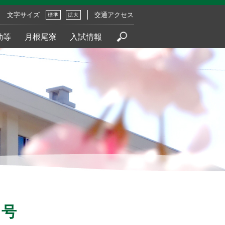
文字サイズ
交通アクセス
標準
拡大
動等
月根尾寮
入試情報
月号