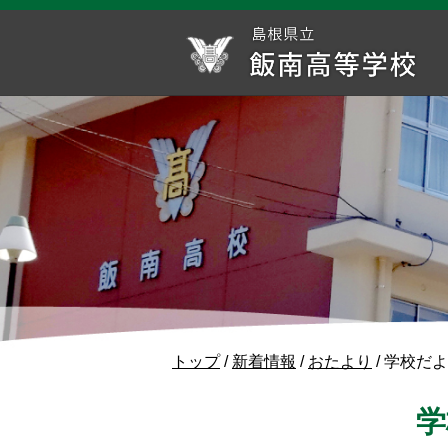
このページの本文へ
現
トップ
/
新着情報
/
おたより
/
学校だよ
在
の
学
位