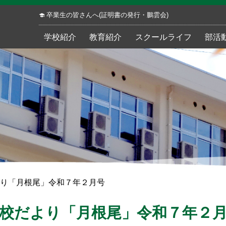
卒業生の皆さんへ(証明書の発行・鵬雲会)
学校紹介
教育紹介
スクールライフ
部活
り「月根尾」令和７年２月号
校だより「月根尾」令和７年２