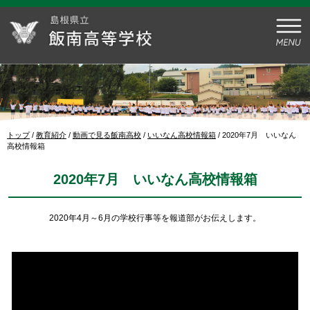
このページの本文へ
現
トップ
/
教育紹介
/
動画で見る飯南高校
/
いいなん高校情報箱
/
2020年7月 いいなん
在
高校情報箱
の
位
2020年7月 いいなん高校情報箱
置：
2020年4月～6月の学校行事等を報道部がお伝えします。