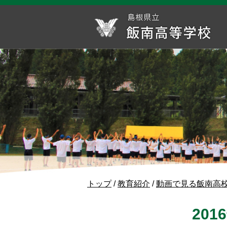
このページの本文へ
現
トップ
/
教育紹介
/
動画で見る飯南高
在
の
20
位