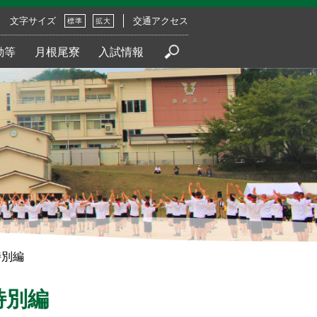
文字サイズ
交通アクセス
標準
拡大
動等
月根尾寮
入試情報
特別編
特別編