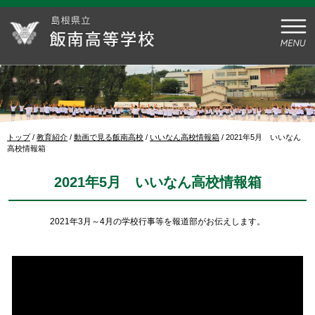
このページの本文へ
現
トップ
/
教育紹介
/
動画で見る飯南高校
/
いいなん高校情報箱
/
2021年5月 いいなん
在
高校情報箱
の
位
2021年5月 いいなん高校情報箱
置：
2021年3月～4月の学校行事等を報道部がお伝えします。