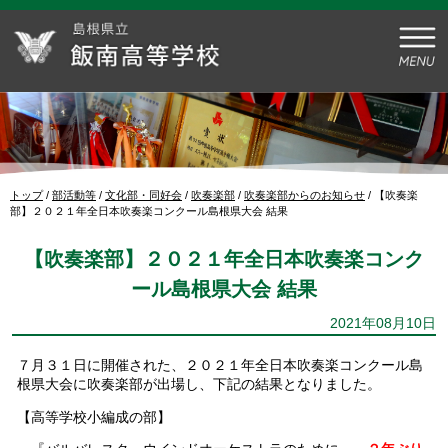
このページの本文へ
現
トップ
/
部活動等
/
文化部・同好会
/
吹奏楽部
/
吹奏楽部からのお知らせ
/
【吹奏楽
在
部】２０２１年全日本吹奏楽コンクール島根県大会 結果
の
位
【吹奏楽部】２０２１年全日本吹奏楽コンク
置：
ール島根県大会 結果
2021年08月10日
７月３１日に開催された、２０２１年全日本吹奏楽コンクール島
根県大会に吹奏楽部が出場し、下記の結果となりました。
【高等学校小編成の部】