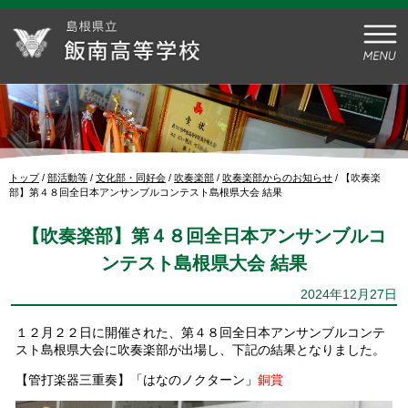
このページの本文へ
現
トップ
/
部活動等
/
文化部・同好会
/
吹奏楽部
/
吹奏楽部からのお知らせ
/
【吹奏楽
在
部】第４８回全日本アンサンブルコンテスト島根県大会 結果
の
位
【吹奏楽部】第４８回全日本アンサンブルコ
置：
ンテスト島根県大会 結果
2024年12月27日
１２月２２日に開催された、第４８回全日本アンサンブルコンテ
スト島根県大会に吹奏楽部が出場し、下記の結果となりました。
【管打楽器三重奏】「はなのノクターン」
銅賞