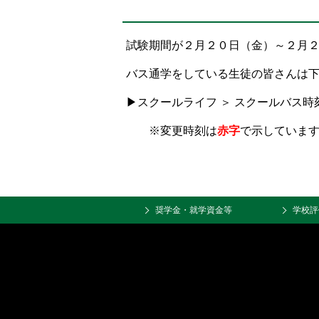
置：
試験期間が２月２０日（金）～２月
バス通学をしている生徒の皆さんは
▶スクールライフ ＞ スクールバス時
※変更時刻は
赤字
で示していま
奨学金・就学資金等
学校評