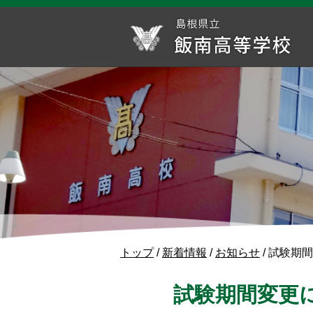
このページの本文へ
現
トップ
/
新着情報
/
お知らせ
/
試験期間
在
の
試験期間変更
位