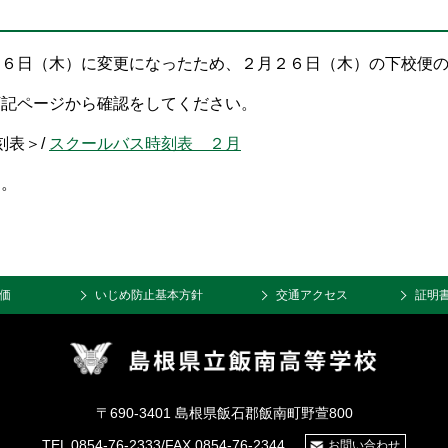
２６日（木）に変更になったため、２月２６日（木）の下校便
下記ページから確認をしてください。
刻表＞/
スクールバス時刻表 ２月
す。
価
いじめ防止基本方針
交通アクセス
証明
〒690-3401 島根県飯石郡飯南町野萱800
TEL 0854-76-2333/FAX 0854-76-2344
お問い合わせ