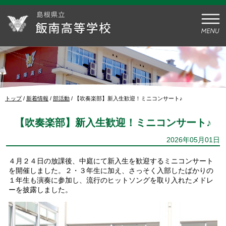
このページの本文へ
現
トップ
/
新着情報
/
部活動
/
【吹奏楽部】新入生歓迎！ミニコンサート♪
在
の
【吹奏楽部】新入生歓迎！ミニコンサート♪
位
置：
2026年05月01日
４月２４日の放課後、中庭にて新入生を歓迎するミニコンサート
を開催しました。２・３年生に加え、さっそく入部したばかりの
１年生も演奏に参加し、流行のヒットソングを取り入れたメドレ
ーを披露しました。