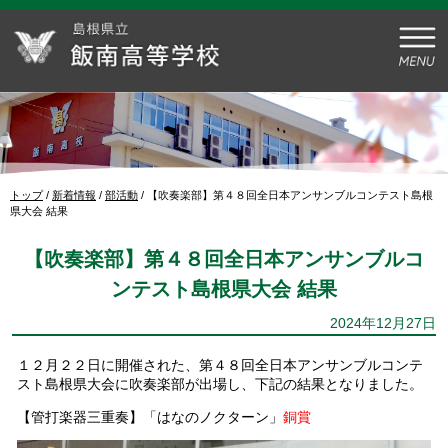
このページの本文へ
現
トップ
/
新着情報
/
部活動
/
【吹奏楽部】第４８回全日本アンサンブルコンテスト島根
在
県大会 結果
の
位
【吹奏楽部】第４８回全日本アンサンブルコ
置：
ンテスト島根県大会 結果
2024年12月27日
１２月２２日に開催された、第４８回全日本アンサンブルコンテ
スト島根県大会に吹奏楽部が出場し、下記の結果となりました。
【管打楽器三重奏】「はなのノクターン」
銅賞