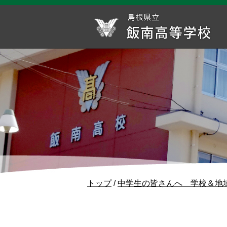
このページの本文へ
現
トップ
/
中学生の皆さんへ 学校＆地
在
の
位