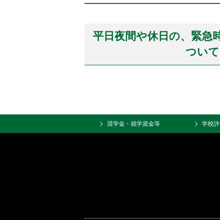
置：
平日夜間や休日の、緊急
ついて
奨学金・就学資金等
学校評