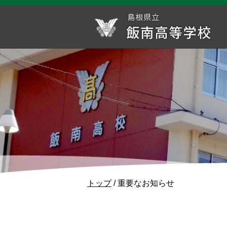
このページの本文へ
現
トップ
/
重要なお知らせ
在
の
位