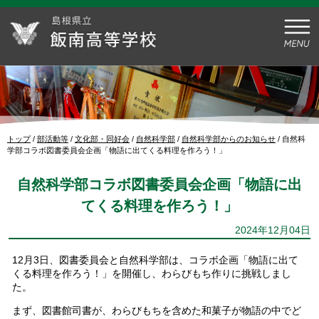
このページの本文へ
現
トップ
/
部活動等
/
文化部・同好会
/
自然科学部
/
自然科学部からのお知らせ
/
自然科
在
学部コラボ図書委員会企画「物語に出てくる料理を作ろう！」
の
位
自然科学部コラボ図書委員会企画「物語に出
置：
てくる料理を作ろう！」
2024年12月04日
12月3日、図書委員会と自然科学部は、コラボ企画「物語に出て
くる料理を作ろう！」を開催し、わらびもち作りに挑戦しまし
た。
まず、図書館司書が、わらびもちを含めた和菓子が物語の中でど